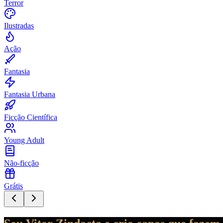
Terror
Ilustradas
Ação
Fantasia
Fantasia Urbana
Ficção Científica
Young Adult
Não-ficção
Grátis