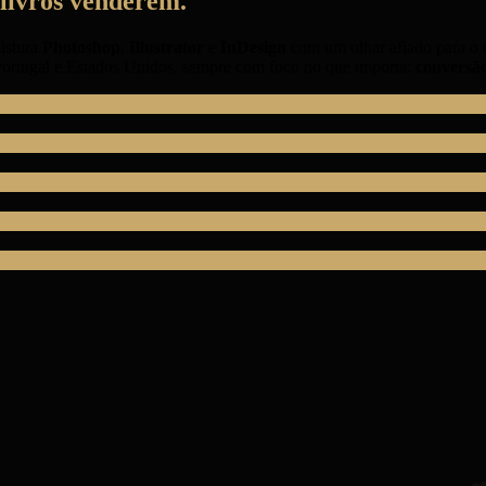
livros
venderem
.
istura
Photoshop
,
Illustrator
e
InDesign
com um olhar afiado para o 
, Portugal e Estados Unidos, sempre com foco no que importa:
conversão