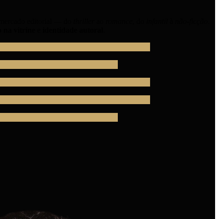
mercado editorial — do
thriller
ao
romance
, do
infantil
à
não-ficção
.
 na vitrine
e
identidade autoral
.