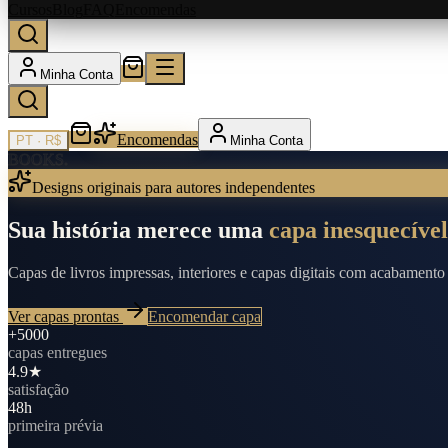
Cursos
Blog
FAQ
Encomendas
Minha Conta
Encomendas
PT
·
R$
Minha Conta
BOOKS.
Designs originais para autores independentes
Sua história merece uma
capa inesquecível
Capas de livros impressas, interiores e capas digitais com acabamen
Ver capas prontas
Encomendar capa
+5000
capas entregues
4.9★
satisfação
48h
primeira prévia