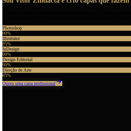
Sou
Vitor Zindacta
e crio
capas
que fazem 
Há mais de uma década traduzo histórias em imagens. Minha rotina m
Já assinei mais de 5.000 capas para autores independentes no Brasil
Photoshop
90
%
Illustrator
85
%
InDesign
90
%
Design Editorial
90
%
Direção de Arte
85
%
Quero uma capa profissional